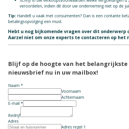
Schrijf in uw verkoopsvoorwaarden welke vergoedingen u z
veroordelen, indien dit door uw onderneming niet op de ju
Tip:
Handelt u vaak met consumenten? Dan is een contante betal
betalingsopvolging een must.
Hebt u nog bijkomende vragen over dit onderwerp 
Aarzel niet om onze experts te contacteren op he
Blijf op de hoogte van het belangrijks
nieuwsbrief nu in uw mailbox!
Naam
*
Voornaam
Achternaam
E-mail
*
Bedrijf
Adres
Adres regel 1