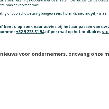
al eisen, rekening houdend met de limieten. De rechter zal de cons
iste manier voorzien was.
ing of voorschotbetaling aangewezen. Indien dit niet mogelijk is e
of bent u op zoek naar advies bij het aanpassen van 
t nummer
+32 9 223 31 54
of per mail op het mailadres
stu
te nieuws voor ondernemers, ontvang onze 