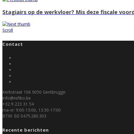
Stagiairs op de werkvloer? Mis deze fiscale voo
Scroll
Contact
Kerkstraat 106 9050 Gentbrugge
info@refibo.be
+32 9 223 31 54
ma-vr: 9:00-13:00, 13:30-17:00
BTW: BE 0475.280.303
Recente berichten