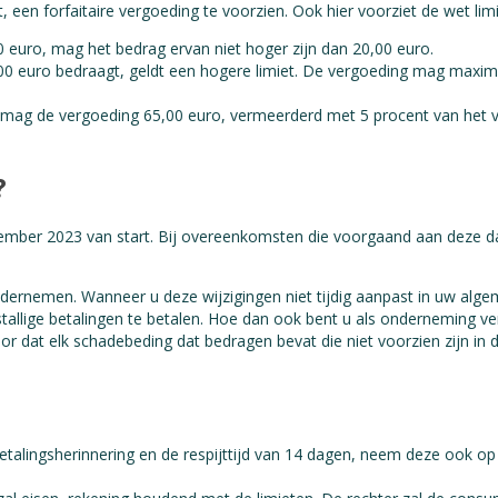
 een forfaitaire vergoeding te voorzien. Ook hier voorziet de wet lim
00 euro, mag het bedrag ervan niet hoger zijn dan 20,00 euro.
,00 euro bedraagt, geldt een hogere limiet. De vergoeding mag maxi
n mag de vergoeding 65,00 euro, vermeerderd met 5 procent van het v
?
mber 2023 van start. Bij overeenkomsten die voorgaand aan deze da
ondernemen. Wanneer u deze wijzigingen niet tijdig aanpast in uw al
stallige betalingen te betalen. Hoe dan ook bent u als onderneming v
r dat elk schadebeding dat bedragen bevat die niet voorzien zijn in d
alingsherinnering en de respijttijd van 14 dagen, neem deze ook op