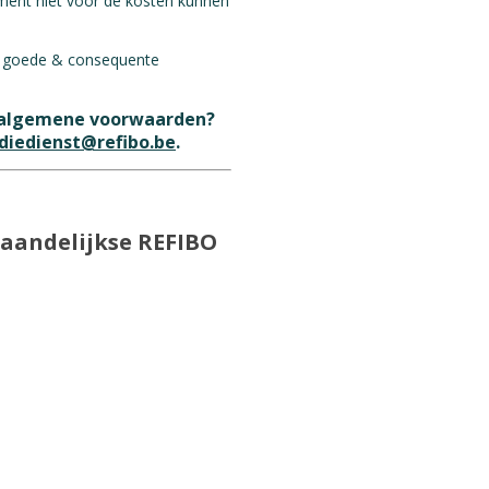
ument niet voor de kosten kunnen
en goede & consequente
uw algemene voorwaarden?
diedienst@refibo.be
.
maandelijkse REFIBO