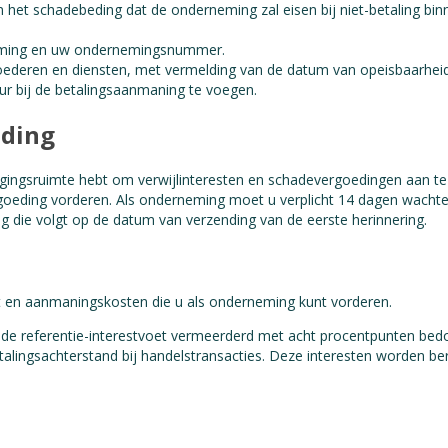
n het schadebeding dat de onderneming zal eisen bij niet-betaling bin
naming en uw ondernemingsnummer.
 goederen en diensten, met vermelding van de datum van opeisbaarhei
r bij de betalingsaanmaning te voegen.
eding
ingsruimte hebt om verwijlinteresten en schadevergoedingen aan te 
ergoeding vorderen. Als onderneming moet u verplicht 14 dagen wacht
ag die volgt op de datum van verzending van de eerste herinnering.
st en aanmaningskosten die u als onderneming kunt vorderen.
 de referentie-interestvoet vermeerderd met acht procentpunten bedoel
talingsachterstand bij handelstransacties. Deze interesten worden b