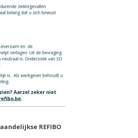
tdurende ziektegevallen
aal belang dat u zich bewust
ekteverzuim en de
lpt verlagen. Uit de bevraging
% neutraal is. Onderzoek van SD
.
ijk is. Als werkgever behoudt u
ling.
ien? Aarzel zeker niet
efibo.be
.
maandelijkse REFIBO