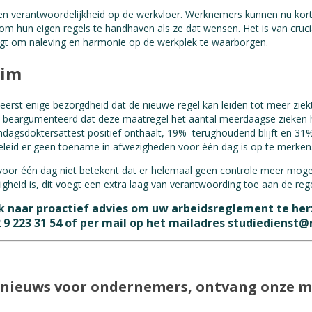
it en verantwoordelijkheid op de werkvloer. Werknemers kunnen nu kor
om hun eigen regels te handhaven als ze dat wensen. Het is van cruci
lgt om naleving en harmonie op de werkplek te waarborgen.
uim
 heerst enige bezorgdheid dat de nieuwe regel kan leiden tot meer zi
k beargumenteerd dat deze maatregel het aantal meerdaagse zieken he
ndagsdoktersattest positief onthaalt, 19% terughoudend blijft en 31
beleid er geen toename in afwezigheden voor één dag is op te merken
 voor één dag niet betekent dat er helemaal geen controle meer mogel
eid is, dit voegt een extra laag van verantwoording toe aan de rege
k naar proactief advies om uw arbeidsreglement te herz
 9 223 31 54
of per mail op het mailadres
studiedienst@r
te nieuws voor ondernemers, ontvang onze 