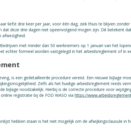
iefst drie keer per jaar, voor één dag, ziek thuis te blijven zonder
n dat deze drie dagen niet opeenvolgend mogen zijn. Dit betekent da
n afwezigheid.
n. Bedrijven met minder dan 50 werknemers op 1 januari van het lope
oet echter formeel worden vastgelegd in het arbeidsreglement of in 
lement
eving, is een gedetailleerde procedure vereist. Een nieuwe bijlage 
jkingsmogelijkheid. Zelfs als het huidige arbeidsreglement reeds ve
e bijlage noodzakelijk. Hierbij is de correcte procedure voor wijzigi
de online registratie bij de FOD WASO via
https://www.arbeidsreglement
ijst hebben staan is het niet mogelijk om de afwijkingsclausule in 