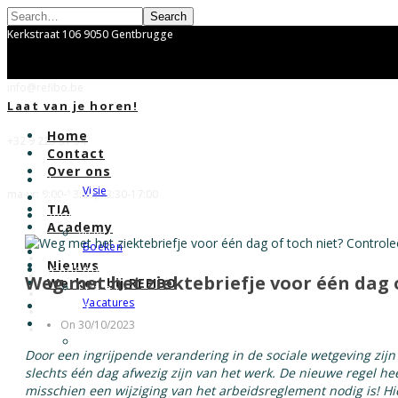
Search
Kerkstraat 106 9050 Gentbrugge
info@refibo.be
Laat van je horen!
Home
+32 9 223 31 54
Contact
Over ons
Home
Visie
ma-vr: 9:00-13:00, 13:30-17:00
Contact
TIA
Over ons
Academy
Visie
Boeken
TIA
Nieuws
Academy
Weg met het ziektebriefje voor één dag 
Werken bij REFIBO
Boeken
Vacatures
Nieuws
Werken bij REFIBO
On 30/10/2023
Vacatures
Door een ingrijpende verandering in de sociale wetgeving zijn
slechts één dag afwezig zijn van het werk. De nieuwe regel hee
misschien een wijziging van het arbeidsreglement nodig is! H