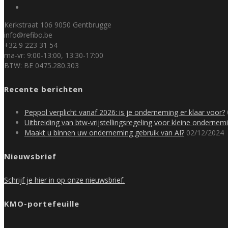
Kerkstraat 106 9050 Gentbrugge
info@refibo.be
+32 9 223 31 54
ma-vr: 9:00-13:00, 13:30-17:00
BTW: BE 0475.280.303
Recente berichten
Peppol verplicht vanaf 2026: is je onderneming er klaar voor?
Uitbreiding van btw-vrijstellingsregeling voor kleine onderne
Maakt u binnen uw onderneming gebruik van AI?
02/12/2024
Nieuwsbrief
Schrijf je hier in op onze nieuwsbrief.
KMO-portefeuille