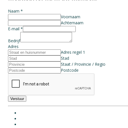
Naam
*
Voornaam
Achternaam
E-mail
*
Bedrijf
Adres
Adres regel 1
Stad
Staat / Provincie / Regio
Postcode
Verstuur